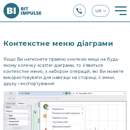
+38 (067) 282-63-66
Контекстне меню діаграми
Якщо Ви натиснете правою кнопкою миші на будь-
якому колечку scatter-діаграми, то з’явиться
контекстне меню, з набором операцій, які Ви можете
використовувати для навігації на сторінці, її зміни,
друку і експортування: