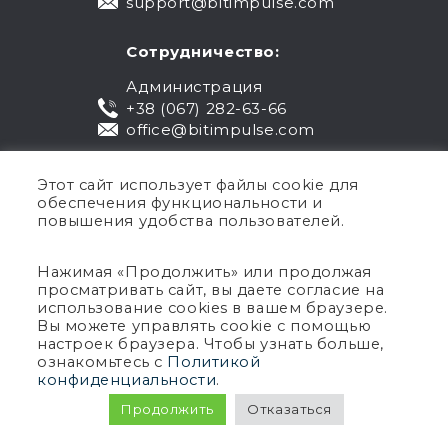
support@bitimpulse.com
Сотрудничество:
Администрация
+38 (067) 282-63-66
office@bitimpulse.com
Этот сайт использует файлы cookie для
обеспечения функциональности и
повышения удобства пользователей.
Нажимая «Продолжить» или продолжая
просматривать сайт, вы даете согласие на
Публичная оферта
использование cookies в вашем браузере.
Вы можете управлять cookie с помощью
Гарантия
настроек браузера. Чтобы узнать больше,
Политика конфиденциальности
ознакомьтесь с
Политикой
Условия использования
конфиденциальности
.
Авторское право © 2005-2026 BIT Impulse.
Продолжить
Отказаться
Все права защищены.