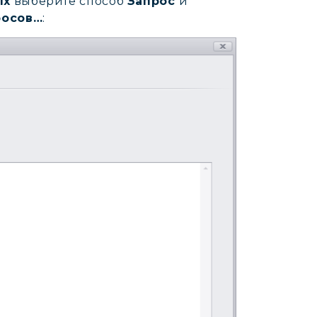
ых
выберите способ
Запрос
и
росов…
: