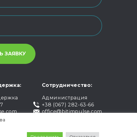
держка:
Сотрудничество:
держка
Администрация
07
+38 (067) 282-63-66
se.com
office@bitimpulse.com
ва
чная оферта
Гарантия
Продолжить
Отказаться