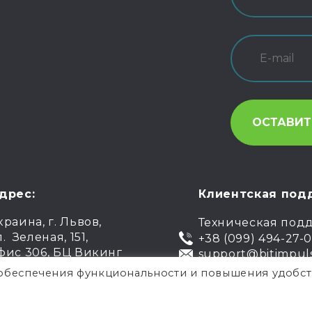
дрес:
Клиентская под
краина, г. Львов,
Техническая под
л. Зеленая, 151,
+38 (099) 494-27-
фис 306, БЦ Викинг
support@bitimpul
я обеспечения функциональности и повышения удобст
.
Публи