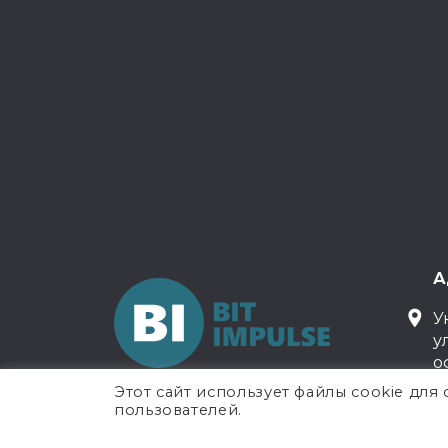
А
У
у
о
Этот сайт использует файлы cookie дл
пользователей.
Авторское право © 2005-2026 BIT Impulse