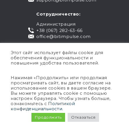
Сотрудничество:
Администрация
+38 (067) 282-63-66
office@bitimpulse.com
Этот сайт использует файлы cookie для
обеспечения функциональности и
повышения удобства пользователей.
Нажимая «Продолжить» или продолжая
просматривать сайт, вы даете согласие на
Публичная оферта
использование cookies в вашем браузере.
Вы можете управлять cookie с помощью
Гарантия
настроек браузера. Чтобы узнать больше,
Политика конфиденциальности
ознакомьтесь с
Политикой
Условия использования
конфиденциальности
.
Авторское право © 2005-2026 BIT Impulse.
Продолжить
Отказаться
Все права защищены.