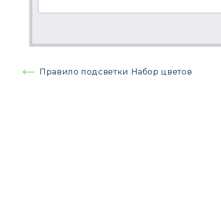
Навигация
Правило подсветки Набор цветов
по
записям