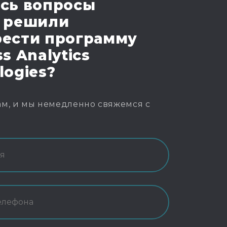
сь вопросы
 решили
ести программу
s Analytics
logies?
м, и мы немедленно свяжемся с