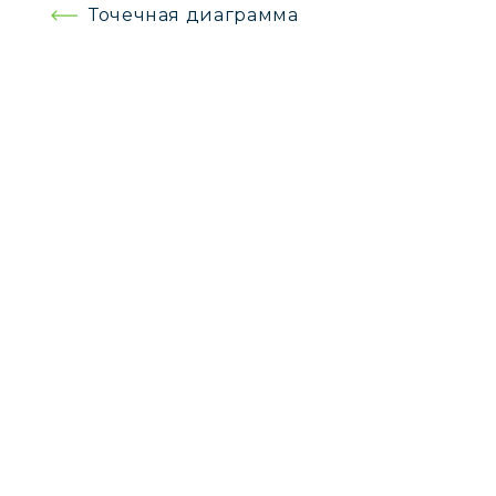
Навигация
Точечная диаграмма
по
записям