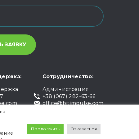
держка:
Сотрудничество:
держка
Администрация
07
+38 (067) 282-63-66
se.com
office@bitimpulse.com
ва
чная оферта
Гарантия
Продолжить
Отказаться
вание
Политика
Условия использования
ы