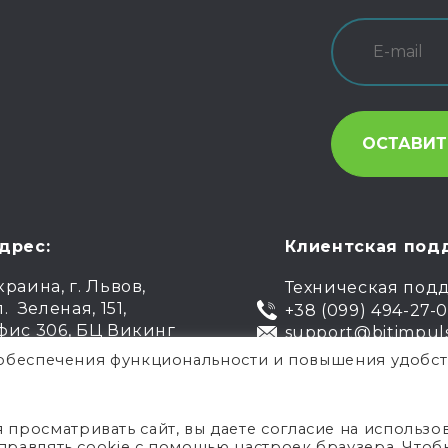
дрес:
Клиентская под
краина, г. Львов,
Техническая под
л. Зеленая, 151,
+38 (099) 494-27-
фис 306, БЦ Викинг
support@bitimpul
я обеспечения функциональности и повышения удобст
.
Публи
росматривать сайт, вы даете согласие на использо
управлять cookie с помощью настроек браузера. Чтоб