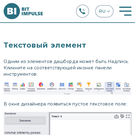
+38 (067) 282-63-66
Текстовый элемент
Одним из элементов дашборда может быть Надпись.
Кликните на соответствующей иконке панели
инструментов:
В окне дизайнера появиться пустое текстовое поле: