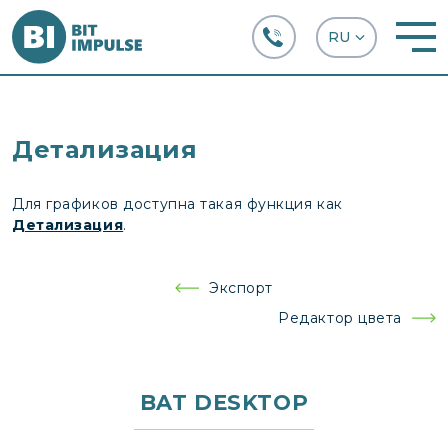
+38 (067) 282-63-66
Детализация
Для графиков доступна такая функция как
Детализация
.
Навигация
Экспорт
по
Редактор цвета
записям
BAT DESKTOP