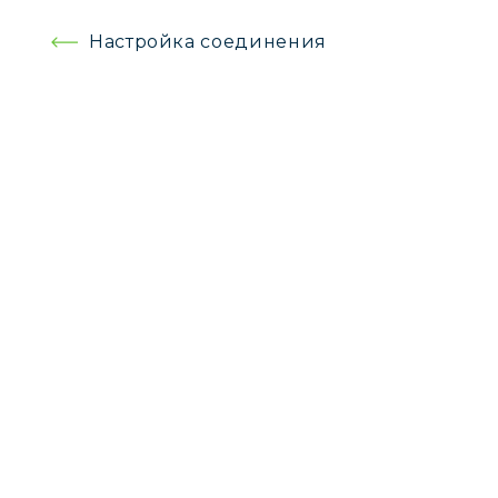
Навигация
Настройка соединения
по
записям