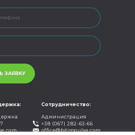
держка:
Сотрудничество:
держка
Администрация
07
+38 (067) 282-63-66
se.com
office@bitimpulse.com