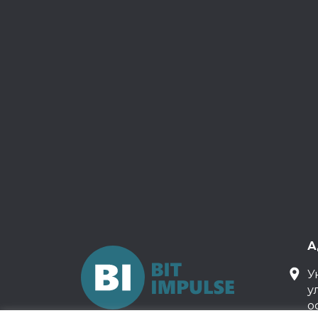
А
У
у
о