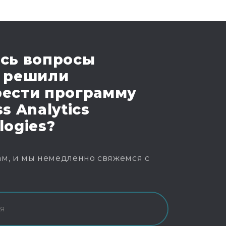
сь вопросы
 решили
ести программу
s Analytics
logies?
м, и мы немедленно свяжемся с