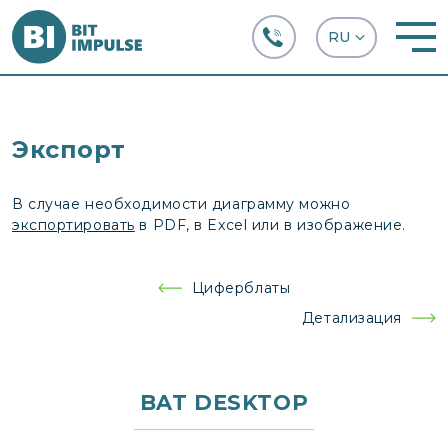
+38 (067) 282-63-66
Экспорт
В случае необходимости диаграмму можно
экспортировать
в PDF, в Excel или в изображение.
Навигация
Циферблаты
по
Детализация
записям
BAT DESKTOP