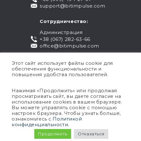
support@bitimpulse.com
Сотрудничество:
Администрация
+38 (067) 282-63-66
office@bitimpulse.com
Этот сайт использует файлы cookie для
обеспечения функциональности и
повышения удобства пользователей.
Нажимая «Продолжить» или продолжая
просматривать сайт, вы даете согласие на
Публичная оферта
использование cookies в вашем браузере.
Вы можете управлять cookie с помощью
Гарантия
настроек браузера. Чтобы узнать больше,
Политика конфиденциальности
ознакомьтесь с
Политикой
Условия использования
конфиденциальности
.
Авторское право © 2005-2026 BIT Impulse.
Продолжить
Отказаться
Все права защищены.