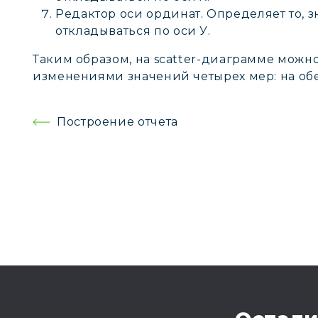
Редактор оси ординат. Определяет то, з
откладываться по оси У.
Таким образом, на scatter-диаграмме можн
изменениями значений четырех мер: на обеи
Навигация
Построение отчета
по
записям