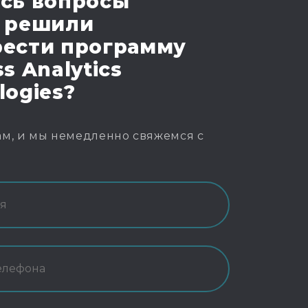
сь вопросы
 решили
ести программу
s Analytics
logies?
м, и мы немедленно свяжемся с