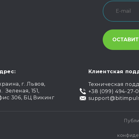
дрес:
Клиентская под
краина, г. Львов,
Техническая под
л. Зеленая, 151,
+38 (099) 494-27-
фис 306, БЦ Викинг
support@bitimpul
.
Публи
конфиде