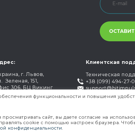
дрес:
Клиентская под
краина, г. Львов,
Техническая под
л. Зеленая, 151,
+38 (099) 494-27-
фис 306, БЦ Викинг
support@bitimpul
я обеспечения функциональности и повышения удобст
.
Публи
росматривать сайт, вы даете согласие на использо
управлять cookie с помощью настроек браузера. Чтоб
конфиде
ой конфиденциальности
.