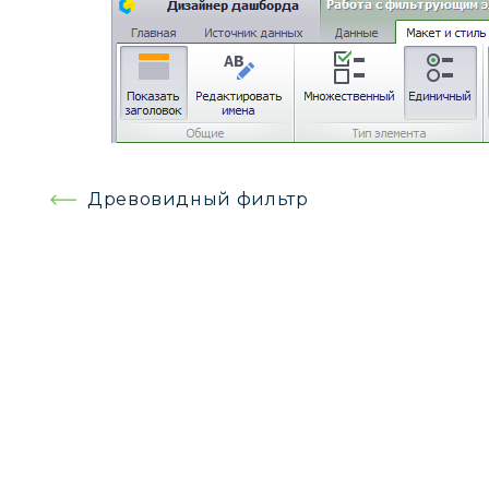
Навигация
Древовидный фильтр
по
записям