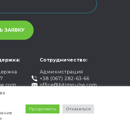
держка:
Сотрудничество:
держка
Администрация
07
+38 (067) 282-63-66
se.com
office@bitimpulse.com
ва
чная оферта
Гарантия
Продолжить
Отказаться
вание
Политика
Условия использования
ы
нциальности