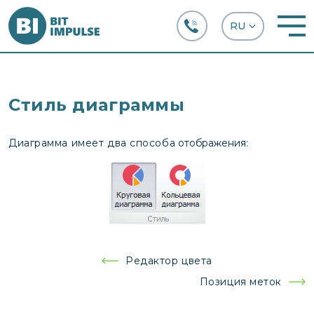
+38 (067) 282-63-66
Стиль диаграммы
Диаграмма имеет два способа
отображения:
Навигация
Редактор цвета
по
Позиция меток
записям