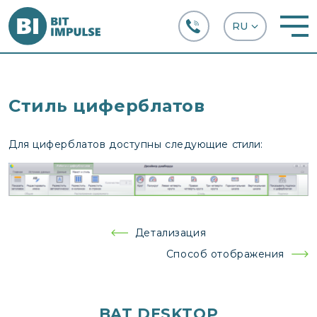
+38 (067) 282-63-66
Стиль циферблатов
Для циферблатов доступны следующие
стили:
Навигация
Детализация
по
Способ отображения
записям
BAT DESKTOP