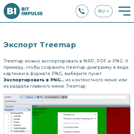
+38 (067) 282-63-66
Экспорт Treemap
Treemap можно экспортировать в NRP, PDF и PNG. К
примеру, чтобы сохранить treemap-диаграмму в виде
картинки в формате PNG, выберите пункт
Экспортировать в PNG…
из контекстного меню или
из раздела главного меню Treemap: