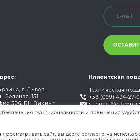
дрес:
Клиентская под
краина, г. Львов,
Техническая под
л. Зеленая, 151,
+38 (099) 494-27-
фис 306, БЦ Викинг
support@bitimpul
я обеспечения функциональности и повышения удобст
.
Публи
росматривать сайт, вы даете согласие на использо
управлять cookie с помощью настроек браузера. Чтоб