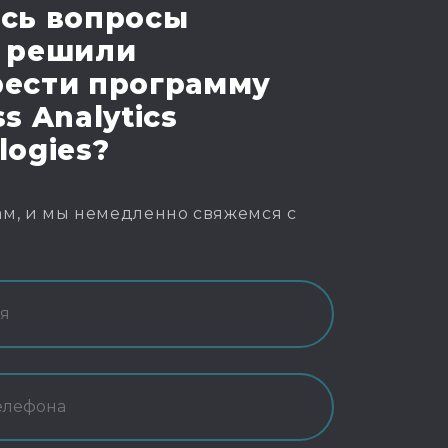
сь вопросы
 решили
ести программу
s Analytics
logies?
м, и мы немедленно свяжемся с