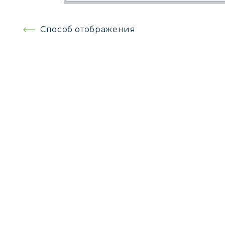
Навигация
Способ отображения
по
записям