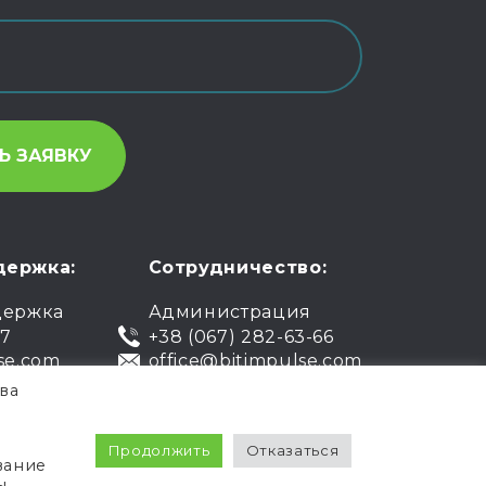
держка:
Сотрудничество:
держка
Администрация
07
+38 (067) 282-63-66
se.com
office@bitimpulse.com
ва
чная оферта
Гарантия
Продолжить
Отказаться
вание
Политика
Условия использования
ы