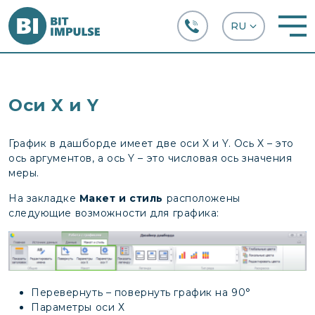
+38 (067) 282-63-66
Оси X и Y
График в дашборде имеет две оси X и Y. Ось X – это
ось аргументов, а ось Y – это числовая ось значения
меры.
На закладке
Макет и стиль
расположены
следующие возможности для графика:
Перевернуть – повернуть график на 90°
Параметры оси Х